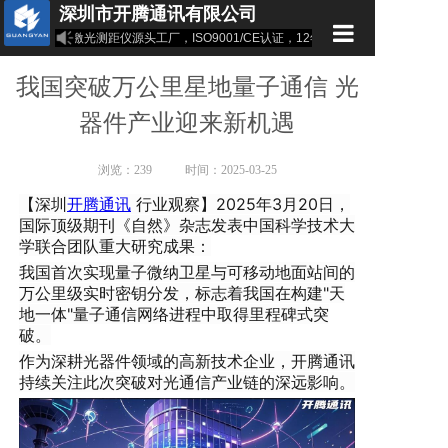
深圳市开腾通讯有限公司
光纤切割刀、激光测距仪源头工厂，ISO9001/CE认证，12年专注光纤工具研发。
首页
我国突破万公里星地量子通信 光
公司介绍
器件产业迎来新机遇
产品中心
浏览：
239
时间：2025-03-25
新闻资讯
【深圳
开腾通讯
行业观察】2025年3月20日，
国际顶级期刊《自然》杂志发表中国科学技术大
专利证书
学联合团队重大研究成果：
下载中心
我国首次实现量子微纳卫星与可移动地面站间的
万公里级实时密钥分发，标志着我国在构建"天
联系我们
地一体"量子通信网络进程中取得里程碑式突
破。
作为深耕光器件领域的高新技术企业，开腾通讯
持续关注此次突破对光通信产业链的深远影响。