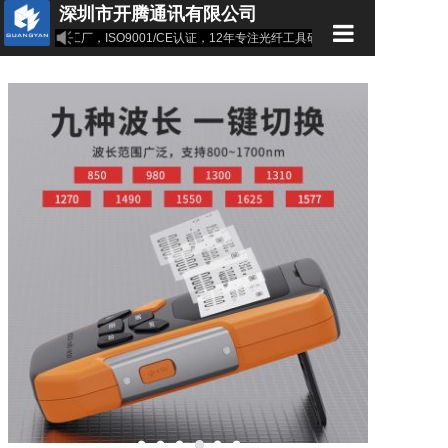
深圳市开腾通讯有限公司
距仪源头工厂，ISO9001/CE认证，12年专注光纤工具研发。
品牌-光衍|GUA
首页
公司介绍
产品中心
新闻资讯
专利证书
下载中心
联系我们